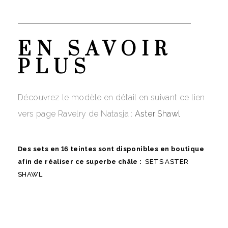
EN SAVOIR
PLUS
Découvrez le modèle en détail en suivant ce lien
vers page Ravelry de Natasja :
Aster Shawl
Des sets
en 16 teintes sont disponibles en boutique
afin de réaliser ce superbe châle :
SETS ASTER
SHAWL