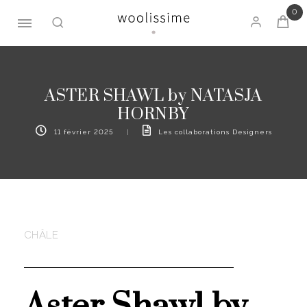
0
ASTER SHAWL by NATASJA
HORNBY
11 février 2025
|
Les collaborations Designers
CHÂLE