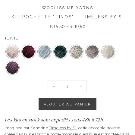
WOOLISSIME YARNS
KIT POCHETTE “TINOS” – TIMELESS BY S.
€
15,50
–
€
19,50
TEINTE
quantité
de
KIT
POCHETTE
AJOUTER AU PANIER
"TINOS"
-
Les kits en stock sont expédiés sous 48h à 72h.
TIMELESS
BY
Imaginée par Sandrine
Timeless by S.
, cette adorable trousse
S.
créée dans un esprit de porte-monnaie classique est tricotée dans