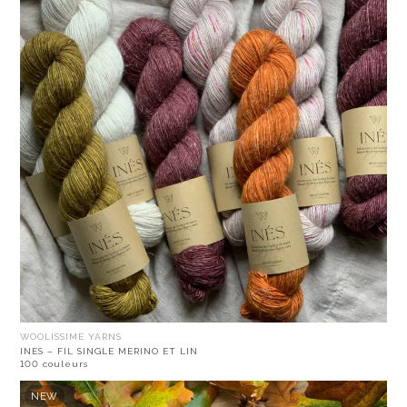
WOOLISSIME YARNS
INES – FIL SINGLE MERINO ET LIN
100 couleurs
NEW