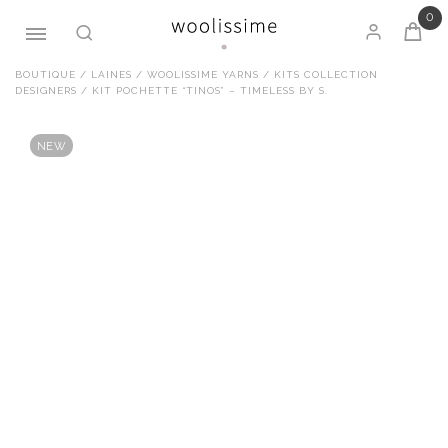
0
Passer
BOUTIQUE
/
LAINES
/
WOOLISSIME YARNS
/
KITS COLLECTION
DESIGNERS
/ KIT POCHETTE “TINOS” – TIMELESS BY S.
au
contenu
NEW