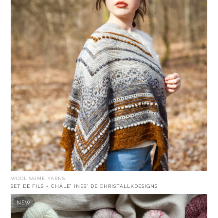
WOOLISSIME YARNS
SET DE FILS – CHÂLE” INES” DE CHRISTALLKDESIGNS
NEW