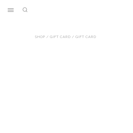
Skip
to
content
SHOP
/
GIFT CARD
/ GIFT CARD